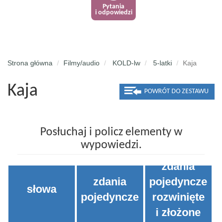
Pytania
i odpowiedzi
Strona główna
Filmy/audio
KOLD-lw
5-latki
Kaja
Kaja
POWRÓT DO ZESTAWU
Posłuchaj i policz elementy w
wypowiedzi.
zdania
zdania
pojedyncze
słowa
pojedyncze
rozwinięte
i złożone